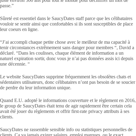
juste environ 300 ans pour tout le monde pour déchiffrer un mot de
passe.”
Sûreté est essentiel dans le SaucyDates staff parce que les célibataires
vouloir se sentir ainsi que confortables si ils sont susceptibles de place
leur coeurs en ligne.
“J’ai accompli chaque petite chose avec le meilleur de ma capacité à
tenir circonstances extrêmement sans danger pour membres “, David a
déclaré. “Dans les coulisses, chaque élément de information a un
naturel expiration sortir, donc vous je n’ai pas données assis ici depuis
une décennie. “
Le website SaucyDates supprime fréquemment les obsolètes chats et
sédentaires utilisateurs, donc célibataires n’ont pas besoin de se soucier
de perdre du leur information unique.
Quand E.U. adopté le informations couverture et le règlement en 2016,
le group de SaucyDates était tenu de agir rapidement être certain cela
avait été jouer du règlements et offrir first-rate privacy attributs à ses
clients.
SaucyDates ne rassemble sensible info ou statistiques personnelles de
clients. Ça va jamais exiger salaires, emploi marques, ou le exact