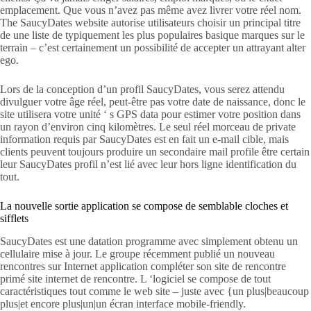
emplacement. Que vous n’avez pas même avez livrer votre réel nom.
The SaucyDates website autorise utilisateurs choisir un principal titre
de une liste de typiquement les plus populaires basique marques sur le
terrain – c’est certainement un possibilité de accepter un attrayant alter
ego.
Lors de la conception d’un profil SaucyDates, vous serez attendu
divulguer votre âge réel, peut-être pas votre date de naissance, donc le
site utilisera votre unité ‘ s GPS data pour estimer votre position dans
un rayon d’environ cinq kilomètres. Le seul réel morceau de private
information requis par SaucyDates est en fait un e-mail cible, mais
clients peuvent toujours produire un secondaire mail profile être certain
leur SaucyDates profil n’est lié avec leur hors ligne identification du
tout.
La nouvelle sortie application se compose de semblable cloches et
sifflets
SaucyDates est une datation programme avec simplement obtenu un
cellulaire mise à jour. Le groupe récemment publié un nouveau
rencontres sur Internet application compléter son site de rencontre
primé site internet de rencontre. L ‘logiciel se compose de tout
caractéristiques tout comme le web site – juste avec {un plus|beaucoup
plus|et encore plus|un|un écran interface mobile-friendly.