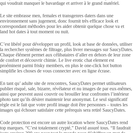
qui voudrait manquer le bavardage et arriver à le grand matériel.
Le site embrasse men, females et transgenres daters dans une
environnement sans jugement, donc fournit très efficace look et
correspondant méthodes pour les aider obtenir quelque chose va et
land hot dates à tout moment ou nuit.
C’est libéré pour développer un profil, look at base de données, utiliser
la rechercher systèmes de filtrage, plus livrer messages sur SaucyDates.
Chaque élément permet aux célibataires d’aller en dehors de leur zone
de confort et découvrir chimie. Le live erotic chat element est
proéminent parmi frisky members, en plus le one-click hot button
simplifie les choses de vous connecter avec en ligne écrase.
En tant qu’ adulte site de rencontres, SaucyDates permet utilisateurs
publier risqué, sale, bizarre, révélateur et nu images de par eux-mêmes,
ainsi que peuvent aussi couvrir ou brouiller leur confrontes l’intérieur
photo tant qu’ils désirer maintenir leur anonymat. Le seul significatif
règle est le fait que votre profil image doit être personnes – toutes les
images qui échouer satisfaire cette prérequis sera retiré SaucyDates.
Code protection est encore un autre location where SaucyDates rend
top marques. “C’est totalement crypté,” David assuré tous. “Il faudrait