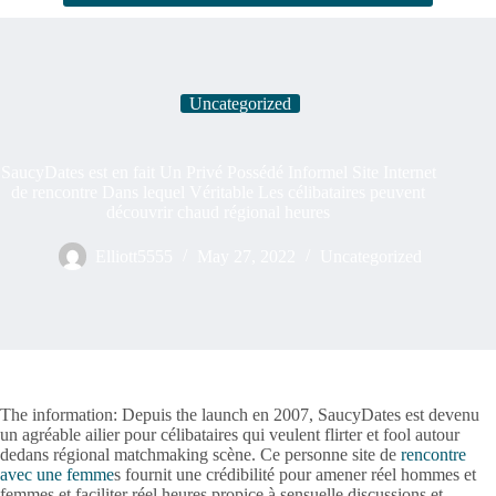
Uncategorized
SaucyDates est en fait Un Privé Possédé Informel Site Internet
de rencontre Dans lequel Véritable Les célibataires peuvent
découvrir chaud régional heures
Elliott5555
May 27, 2022
Uncategorized
The information: Depuis the launch en 2007, SaucyDates est devenu
un agréable ailier pour célibataires qui veulent flirter et fool autour
dedans régional matchmaking scène. Ce personne site de
rencontre
avec une femme
s fournit une crédibilité pour amener réel hommes et
femmes et faciliter réel heures propice à sensuelle discussions et