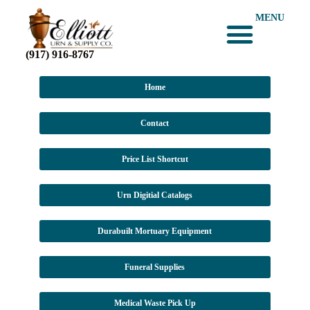
MENU
(917) 916-8767
Home
Contact
Price List Shortcut
Urn Digitial Catalogs
Durabuilt Mortuary Equipment
Funeral Supplies
Medical Waste Pick Up